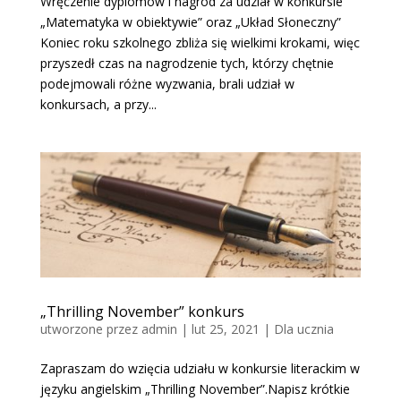
Wręczenie dyplomów i nagród za udział w konkursie
„Matematyka w obiektywie” oraz „Układ Słoneczny”
Koniec roku szkolnego zbliża się wielkimi krokami, więc
przyszedł czas na nagrodzenie tych, którzy chętnie
podejmowali różne wyzwania, brali udział w
konkursach, a przy...
„Thrilling November” konkurs
utworzone przez
admin
|
lut 25, 2021
|
Dla ucznia
Zapraszam do wzięcia udziału w konkursie literackim w
języku angielskim „Thrilling November”.Napisz krótkie